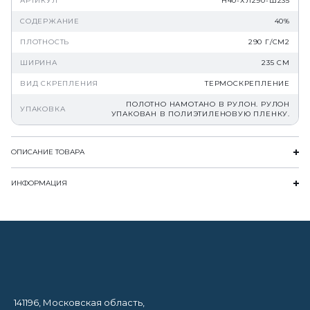
АРТИКУЛ
Н40-ХЛ290-Ш235
СОДЕРЖАНИЕ
40%
ПЛОТНОСТЬ
290 Г/СМ2
ШИРИНА
235 СМ
ВИД СКРЕПЛЕНИЯ
ТЕРМОСКРЕПЛЕНИЕ
ПОЛОТНО НАМОТАНО В РУЛОН. РУЛОН
УПАКОВКА
УПАКОВАН В ПОЛИЭТИЛЕНОВУЮ ПЛЕНКУ.
ОПИСАНИЕ ТОВАРА
ИНФОРМАЦИЯ
141196, Московская область,