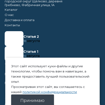
городской округ Щёлково, деревня
Гребнево, Фабричная улица, 1А
Каталог
О нас
Доставка и оплата
Контакты
Статья 2
августа
18
Статья 1
августа
16
+7 (495) 374 50 95
Этот сайт использует куки-файлы и другие
технологии, чтобы помочь вам в навигации, а
nikita@tpc-everest.ru
также предоставить лучший пользовательский
опыт.
natalia@tpc-everest.ru
Просматривая этот сайт, вы соглашаетесь с
нашей
политикой конфиденциальности
Принимаю
© 2023 — TPC-Everest
Политика конфиденциальности