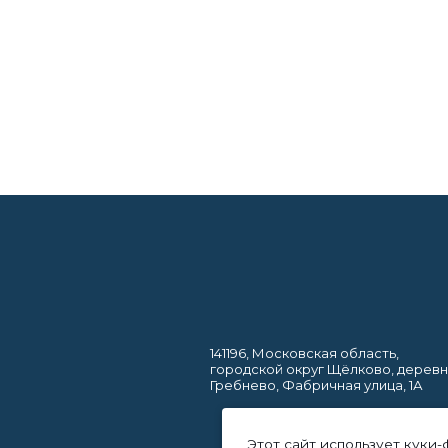
141196, Московская область,
городской округ Щёлково, дерев
Гребнево, Фабричная улица, 1А
Этот сайт использует куки-