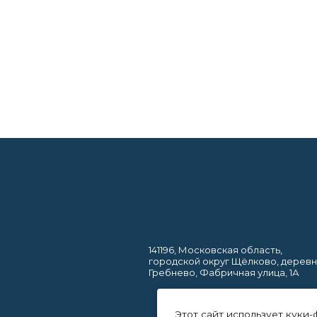
141196, Московская область,
городской округ Щёлково, дерев
Гребнево, Фабричная улица, 1А
Этот сайт использует куки-