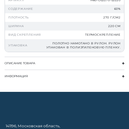
АРТИКУЛ
Н60-ОШ270-Ш220
СОДЕРЖАНИЕ
60%
ПЛОТНОСТЬ
270 Г/СМ2
ШИРИНА
220 СМ
ВИД СКРЕПЛЕНИЯ
ТЕРМОСКРЕПЛЕНИЕ
ПОЛОТНО НАМОТАНО В РУЛОН. РУЛОН
УПАКОВКА
УПАКОВАН В ПОЛИЭТИЛЕНОВУЮ ПЛЕНКУ.
ОПИСАНИЕ ТОВАРА
ИНФОРМАЦИЯ
141196, Московская область,