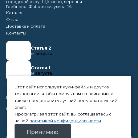
городской округ Щёлково, деревня
Гребнево, Фабричная улица, 1А
Каталог
О нас
Доставка и оплата
Контакты
Статья 2
августа
18
Статья 1
августа
16
+7 (495) 374 50 95
Этот сайт использует куки-файлы и другие
технологии, чтобы помочь вам в навигации, а
nikita@tpc-everest.ru
также предоставить лучший пользовательский
опыт.
natalia@tpc-everest.ru
Просматривая этот сайт, вы соглашаетесь с
нашей
политикой конфиденциальности
Принимаю
© 2023 — TPC-Everest
Политика конфиденциальности