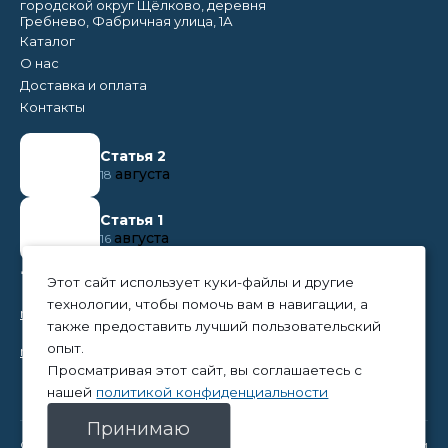
городской округ Щёлково, деревня
Гребнево, Фабричная улица, 1А
Каталог
О нас
Доставка и оплата
Контакты
Статья 2
августа
18
Статья 1
августа
16
+7 (495) 374 50 95
Этот сайт использует куки-файлы и другие
технологии, чтобы помочь вам в навигации, а
nikita@tpc-everest.ru
также предоставить лучший пользовательский
опыт.
natalia@tpc-everest.ru
Просматривая этот сайт, вы соглашаетесь с
нашей
политикой конфиденциальности
Принимаю
© 2023 — TPC-Everest
Политика конфиденциальности