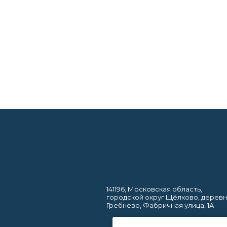
141196, Московская область,
городской округ Щёлково, дерев
Гребнево, Фабричная улица, 1А