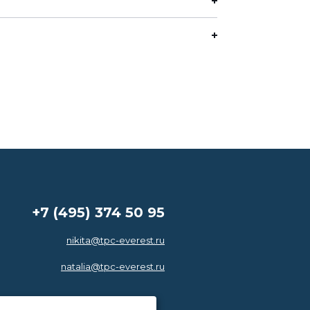
+7 (495) 374 50 95
nikita@tpc-everest.ru
natalia@tpc-everest.ru