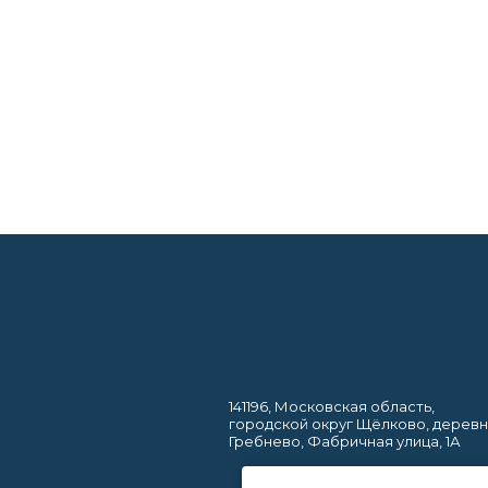
141196, Московская область,
городской округ Щёлково, дерев
Гребнево, Фабричная улица, 1А