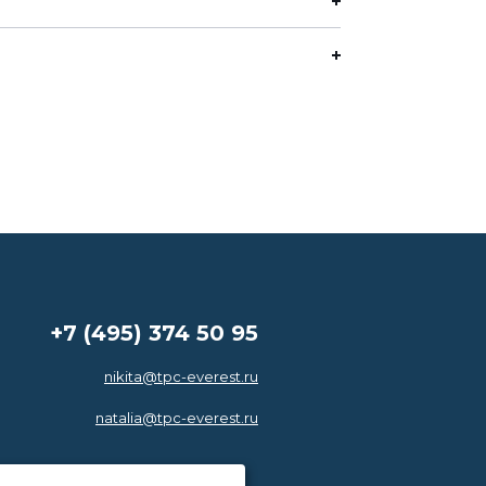
+7 (495) 374 50 95
nikita@tpc-everest.ru
natalia@tpc-everest.ru