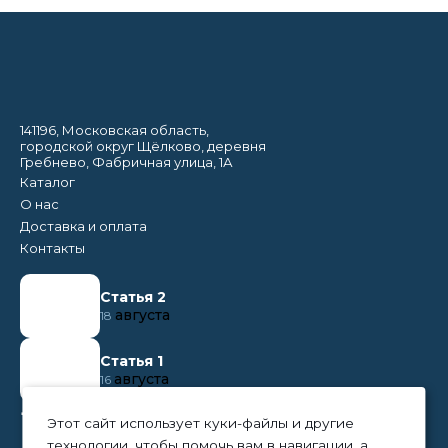
141196, Московская область,
городской округ Щёлково, деревня
Гребнево, Фабричная улица, 1А
Каталог
О нас
Доставка и оплата
Контакты
Статья 2
августа
18
Статья 1
августа
16
+7 (495) 374 50 95
Этот сайт использует куки-файлы и другие
технологии, чтобы помочь вам в навигации, а