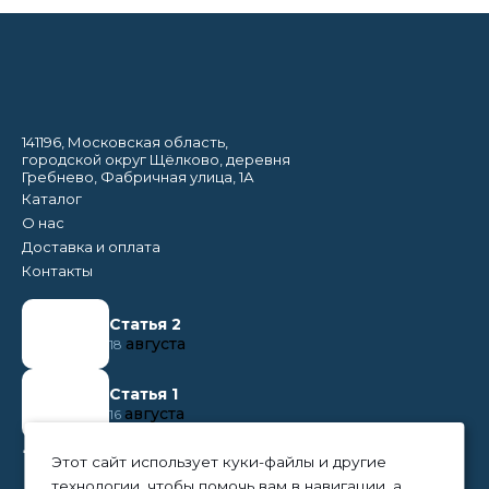
141196, Московская область,
городской округ Щёлково, деревня
Гребнево, Фабричная улица, 1А
Каталог
О нас
Доставка и оплата
Контакты
Статья 2
августа
18
Статья 1
августа
16
+7 (495) 374 50 95
Этот сайт использует куки-файлы и другие
технологии, чтобы помочь вам в навигации, а