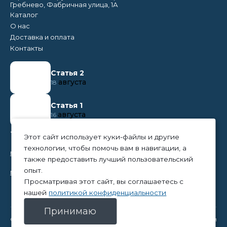
Гребнево, Фабричная улица, 1А
Каталог
О нас
Доставка и оплата
Контакты
Статья 2
августа
18
Статья 1
августа
16
+7 (495) 374 50 95
Этот сайт использует куки-файлы и другие
технологии, чтобы помочь вам в навигации, а
nikita@tpc-everest.ru
также предоставить лучший пользовательский
опыт.
natalia@tpc-everest.ru
Просматривая этот сайт, вы соглашаетесь с
нашей
политикой конфиденциальности
Принимаю
© 2023 — TPC-Everest
Политика конфиденциальности