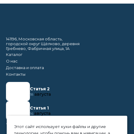
141196, Московская область,
городской округ Щёлково, деревня
Гребнево, Фабричная улица, 1А
Каталог
О нас
Доставка и оплата
Контакты
Статья 2
августа
18
Статья 1
августа
16
+7 (495) 374 50 95
Этот сайт использует куки-файлы и другие
технологии, чтобы помочь вам в навигации, а