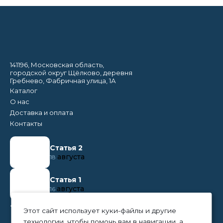
141196, Московская область,
городской округ Щёлково, деревня
Гребнево, Фабричная улица, 1А
Каталог
О нас
Доставка и оплата
Контакты
Статья 2
августа
18
Статья 1
августа
16
+7 (495) 374 50 95
Этот сайт использует куки-файлы и другие
технологии, чтобы помочь вам в навигации, а