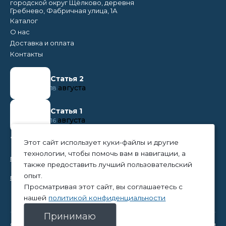
городской округ Щёлково, деревня
Гребнево, Фабричная улица, 1А
Каталог
О нас
Доставка и оплата
Контакты
Статья 2
августа
18
Статья 1
августа
16
+7 (495) 374 50 95
Этот сайт использует куки-файлы и другие
технологии, чтобы помочь вам в навигации, а
nikita@tpc-everest.ru
также предоставить лучший пользовательский
опыт.
natalia@tpc-everest.ru
Просматривая этот сайт, вы соглашаетесь с
нашей
политикой конфиденциальности
Принимаю
© 2023 — TPC-Everest
Политика конфиденциальности