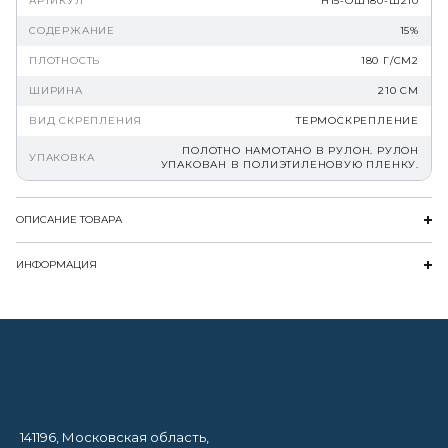
АРТИКУЛ
Н15-ОШ180-Ш210
СОДЕРЖАНИЕ
15%
ПЛОТНОСТЬ
180 Г/СМ2
ШИРИНА
210 СМ
ВИД СКРЕПЛЕНИЯ
ТЕРМОСКРЕПЛЕНИЕ
ПОЛОТНО НАМОТАНО В РУЛОН. РУЛОН
УПАКОВКА
УПАКОВАН В ПОЛИЭТИЛЕНОВУЮ ПЛЕНКУ.
ОПИСАНИЕ ТОВАРА
ИНФОРМАЦИЯ
141196, Московская область,