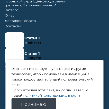
городской округ Щёлково, деревня
Гребнево, Фабричная улица, 1А
Каталог
О нас
Доставка и оплата
Контакты
Статья 2
августа
18
Статья 1
августа
16
+7 (495) 374 50 95
Этот сайт использует куки-файлы и другие
технологии, чтобы помочь вам в навигации, а
nikita@tpc-everest.ru
также предоставить лучший пользовательский
опыт.
natalia@tpc-everest.ru
Просматривая этот сайт, вы соглашаетесь с
нашей
политикой конфиденциальности
Принимаю
© 2023 — TPC-Everest
Политика конфиденциальности