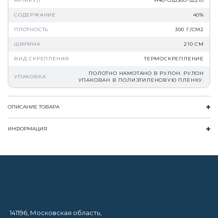
АРТИКУЛ
Н40-ОШ300-Ш210
СОДЕРЖАНИЕ
40%
ПЛОТНОСТЬ
300 Г/СМ2
ШИРИНА
210 СМ
ВИД СКРЕПЛЕНИЯ
ТЕРМОСКРЕПЛЕНИЕ
ПОЛОТНО НАМОТАНО В РУЛОН. РУЛОН
УПАКОВКА
УПАКОВАН В ПОЛИЭТИЛЕНОВУЮ ПЛЕНКУ.
ОПИСАНИЕ ТОВАРА
ИНФОРМАЦИЯ
141196, Московская область,