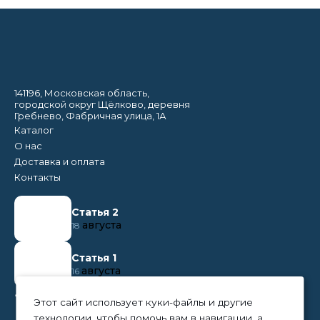
141196, Московская область,
городской округ Щёлково, деревня
Гребнево, Фабричная улица, 1А
Каталог
О нас
Доставка и оплата
Контакты
Статья 2
августа
18
Статья 1
августа
16
+7 (495) 374 50 95
Этот сайт использует куки-файлы и другие
технологии, чтобы помочь вам в навигации, а