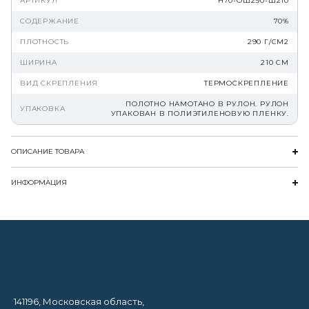
АРТИКУЛ
Н70-ОШ290-Ш210
СОДЕРЖАНИЕ
70%
ПЛОТНОСТЬ
290 Г/СМ2
ШИРИНА
210 СМ
ВИД СКРЕПЛЕНИЯ
ТЕРМОСКРЕПЛЕНИЕ
ПОЛОТНО НАМОТАНО В РУЛОН. РУЛОН
УПАКОВКА
УПАКОВАН В ПОЛИЭТИЛЕНОВУЮ ПЛЕНКУ.
ОПИСАНИЕ ТОВАРА
ИНФОРМАЦИЯ
141196, Московская область,