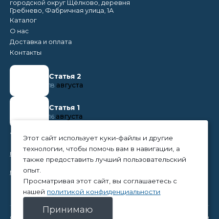
городской округ Щёлково, деревня
Гребнево, Фабричная улица, 1А
Каталог
О нас
Доставка и оплата
Контакты
Статья 2
августа
18
Статья 1
августа
16
+7 (495) 374 50 95
Этот сайт использует куки-файлы и другие
технологии, чтобы помочь вам в навигации, а
nikita@tpc-everest.ru
также предоставить лучший пользовательский
опыт.
natalia@tpc-everest.ru
Просматривая этот сайт, вы соглашаетесь с
нашей
политикой конфиденциальности
Принимаю
© 2023 — TPC-Everest
Политика конфиденциальности