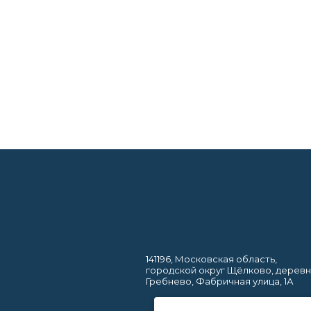
141196, Московская область,
городской округ Щёлково, дерев
Гребнево, Фабричная улица, 1А