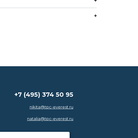
+7 (495) 374 50 95
nikita@tpc-everest.ru
natalia@tpc-everest.ru