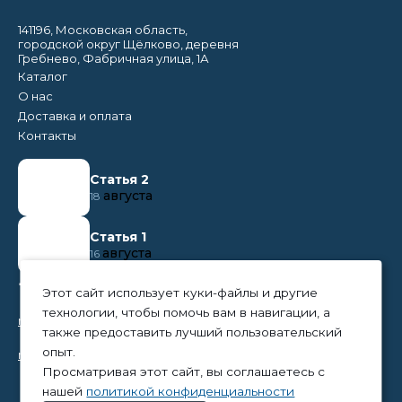
141196, Московская область,
городской округ Щёлково, деревня
Гребнево, Фабричная улица, 1А
Каталог
О нас
Доставка и оплата
Контакты
Статья 2
августа
18
Статья 1
августа
16
+7 (495) 374 50 95
Этот сайт использует куки-файлы и другие
технологии, чтобы помочь вам в навигации, а
nikita@tpc-everest.ru
также предоставить лучший пользовательский
опыт.
natalia@tpc-everest.ru
Просматривая этот сайт, вы соглашаетесь с
нашей
политикой конфиденциальности