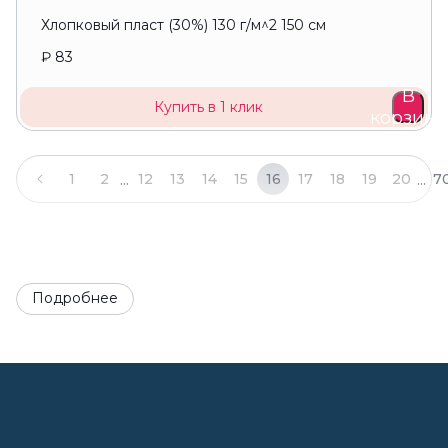
Хлопковый пласт (30%) 130 г/м^2 150 см
₽ 83
В
Купить в 1 клик
корзину
...
...
1
2
12
13
14
15
16
17
18
19
20
7
Подробнее